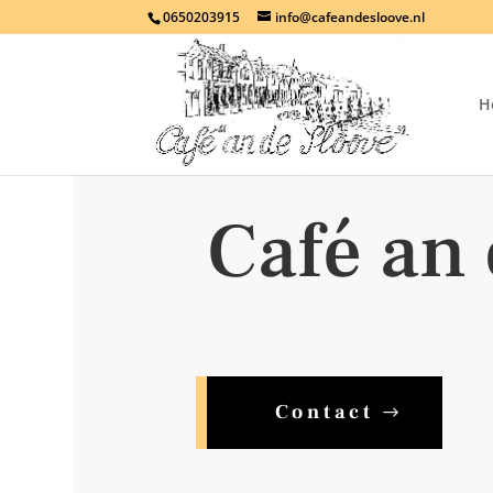
0650203915
info@cafeandesloove.nl
H
Café an 
Contact