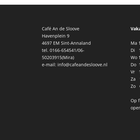
Café An de Sloove
Vaka
Havenplein 9
4697 EM Sint-Annaland
Ma 1
tel. 0166-654541/06-
Di 1
50203915(Mira)
Wo 1
e-mail:
info@cafeandesloove.nl
Do 1
Vr 1
Za 1
Zo 
Op 
open