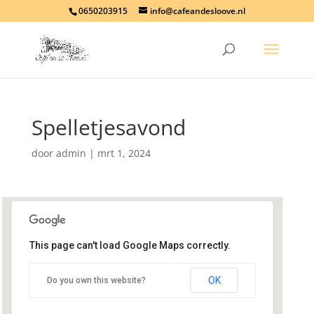
0650203915
info@cafeandesloove.nl
Spelletjesavond
door
admin
|
mrt 1, 2024
This page can't load Google Maps correctly.
Cafe An de Sloove
OK
Do you own this website?
Havenplein 9 - Sint-Annaland
Evenementen