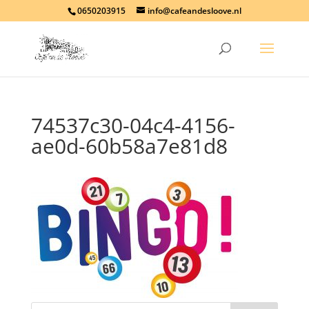
0650203915
info@cafeandesloove.nl
74537c30-04c4-4156-
ae0d-60b58a7e81d8