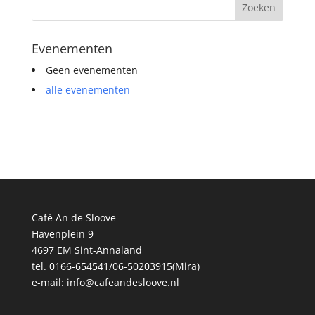
Evenementen
Geen evenementen
alle evenementen
Café An de Sloove
Havenplein 9
4697 EM Sint-Annaland
tel. 0166-654541/06-50203915(Mira)
e-mail:
info@cafeandesloove.nl