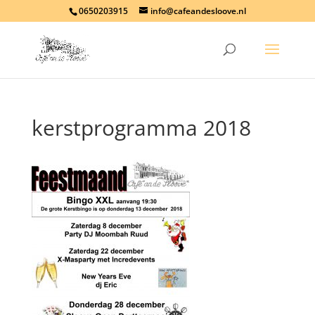
0650203915
info@cafeandesloove.nl
kerstprogramma 2018