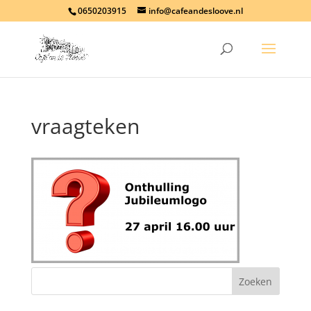
0650203915
info@cafeandesloove.nl
vraagteken