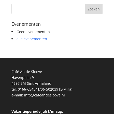
Evenementen
Geen evenementen
alle evenementen
Café An de Sloove
Havenplein 9
4697 EM Sint-Annaland
tel. 0166-654541/06-50203915(Mira)
e-mail:
info@cafeandesloove.nl
Vakantieperiode juli t/m aug.