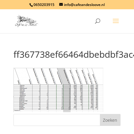
0650203915
info@cafeandesloove.nl
ff367738ef66464dbebdbf3a